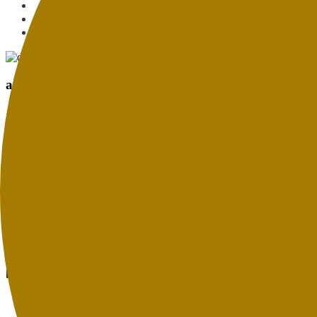
autosport
Opel Lotus (1992)
Home
Autosport
Opel Lotus (1992)
AUTOSPORT
OPEL LOTUS (1992)
In 1992 startten we met onze allereerste bijdragen en in
Schübel (toentertijd een DTM Opel team), dat de product
Een van de bekendste Nederlandse coureurs van de Opel Lo