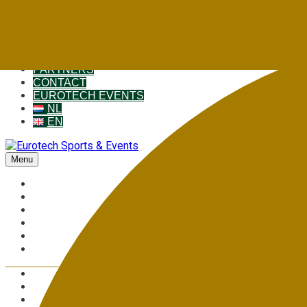
HOME
ABOUT US
NIEUWS
OVERWINNINGEN
PARTNERS
CONTACT
EUROTECH EVENTS
NL
EN
Menu
HOME
ABOUT US
OUR MOBILE HOMES
WHY CHOOSE US?
INSPIRATION & GALLERY
CONTACT